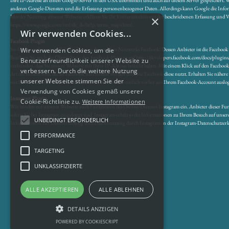
Ihre IP-Adresse an einen Google-Server in den USA übermittelt und auch auf diesem Server gespeichert
anderen Google-Diensten und die Erfassung personenbezogener Daten. Allerdings kann Google die Inform
Mit der Nutzung unserer Webseite erklären Sie Ihr Einverständnis mit der beschriebenen Erfassung un
×
https://www.google.com/intl/de_de/help/terms_maps.html.
Wir verwenden Cookies...
Facebook Plugin
Sie finden auf unserer Webseite Plugins des sozialen Netzwerks Facebook. Dessen Anbieter ist die Faceboo
Wir verwenden Cookies, um die
Beachten Sie auch die Übersicht zu den Facebook-Plugins auf http://developers.facebook.com/docs/plugins/
Benutzerfreundlichkeit unserer Website zu
verbunden, dass Sie unsere Webseite mit Ihrer IP-Adresse besucht haben. Mit einem Klick auf den Faceboo
verbessern. Durch die weitere Nutzung
Art die Inhalte sind, die an Facebook übermittelt werden und wie Facebook diese nutzt. Erhalten Sie nä
unserer Webseite stimmen Sie der
mit Ihrem Facebook-Profil unterbinden, indem Sie sich einfach vorher aus Ihrem Facebook-Account auslo
Verwendung von Cookies gemäß unserer
Instagram Plugin
Cookie-Richtlinie zu.
Weitere Informationen
Wir binden auf unserer Webseite auch Funktionen des Online-Dienstes Instagram ein. Anbieter dieser Fu
sofern Sie bei Instagram eingeloggt sind. Instagram erhält so die Informationen zu Ihrem Besuch auf un
UNBEDINGT ERFORDERLICH
Informationen zur Datenerhebung und Datennutzung durch Instagram in der Instagram-Datenschutzerklä
PERFORMANCE
TARGETING
UNKLASSIFIZIERTE
ALLE AKZEPTIEREN
ALLE ABLEHNEN
DETAILS ANZEIGEN
POWERED BY COOKIESCRIPT