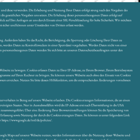
en und diese verwenden. Die Erhebung und Nutzung Ihrer Daten erfolgt streng nach den Vorgaben des
 die gesetzlichen Vorgaben uns setzen. Die Erhebung dieser personenbezogenen Daten erfolgt auf
lick auf Ihre Anfragen an uns durch Einsatz einer SSL-Verschlüsselung für hohe Sicherheit. Wir möchten
cht sicher und können unter Umständen von Dritten erfasst werden.
g. Außerdem haben Sie das Recht, die Berichtigung, die Sperrung oder Löschung Ihrer Daten zu
n, werden Daten zu Kontrollzwecken in einer Sperrdatei vorgehalten. Werden Daten nicht von einer
 von personenbezogenen Daten wenden Sie sich bitte an unseren Datenschutzbeauftragten unter den
Webseite zu bewegen. Cookies erfassen Daten zu Ihrer IP-Adresse, zu Ihrem Browser, Ihrem Betriebssystem
rogramme auf Ihren Rechner zu bringen. Sie können unsere Webseite auch ohne den Einsatz von Cookies
owsers erreichen. Nutzen Sie bitte dessen Hilfsfunktion, um die entsprechenden Änderungen vornehmen
zerverhalten in Bezug auf unsere Webseite erlauben. Die Cookies erzeugen Informationen, die an einen
reinigten Staaten. Nur in Ausnahmefällen wird die IP-Adresse erst nach Übermittlung in die USA
vices zusammengeführt. Über eine Änderung Ihrer Browsereinstellungen können Sie die Speicherung von
Erfassung sowie Nutzung der durch die Cookies erzeugten Daten. Sie können es unter folgendem Link
https://www.google.de/intl/de/policies/.
 Google Maps auf unserer Webseite nutzen, werden Informationen über die Nutzung dieser Webseite und