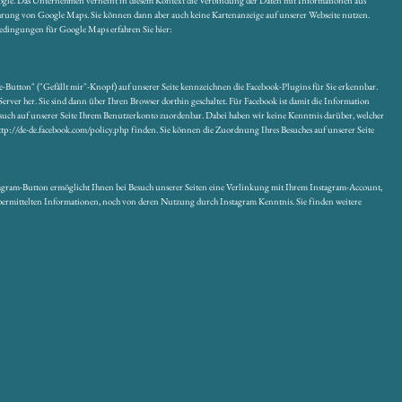
oogle. Das Unternehmen verneint in diesem Kontext die Verbindung der Daten mit Informationen aus
hrung von Google Maps. Sie können dann aber auch keine Kartenanzeige auf unserer Webseite nutzen.
edingungen für Google Maps erfahren Sie hier:
ke-Button" ("Gefällt mir"-Knopf) auf unserer Seite kennzeichnen die Facebook-Plugins für Sie erkennbar.
rver her. Sie sind dann über Ihren Browser dorthin geschaltet. Für Facebook ist damit die Information
Besuch auf unserer Seite Ihrem Benutzerkonto zuordenbar. Dabei haben wir keine Kenntnis darüber, welcher
tp://de-de.facebook.com/policy.php finden. Sie können die Zuordnung Ihres Besuches auf unserer Seite
stagram-Button ermöglicht Ihnen bei Besuch unserer Seiten eine Verlinkung mit Ihrem Instagram-Account,
 übermittelten Informationen, noch von deren Nutzung durch Instagram Kenntnis. Sie finden weitere