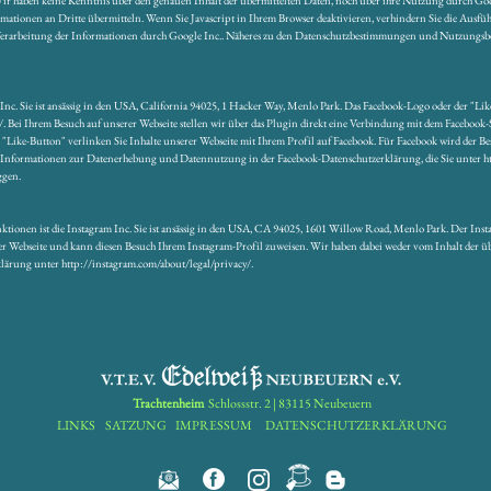
. Wir haben keine Kenntnis über den genauen Inhalt der übermittelten Daten, noch über ihre Nutzung durch G
ationen an Dritte übermitteln. Wenn Sie Javascript in Ihrem Browser deaktivieren, verhindern Sie die Ausfü
d Verarbeitung der Informationen durch Google Inc.. Näheres zu den Datenschutzbestimmungen und Nutzungsb
k Inc. Sie ist ansässig in den USA, California 94025, 1 Hacker Way, Menlo Park. Das Facebook-Logo oder der "Li
. Bei Ihrem Besuch auf unserer Webseite stellen wir über das Plugin direkt eine Verbindung mit dem Facebook-Se
k "Like-Button" verlinken Sie Inhalte unserer Webseite mit Ihrem Profil auf Facebook. Für Facebook wird der 
here Informationen zur Datenerhebung und Datennutzung in der Facebook-Datenschutzerklärung, die Sie unter ht
ggen.
nktionen ist die Instagram Inc. Sie ist ansässig in den USA, CA 94025, 1601 Willow Road, Menlo Park. Der In
serer Webseite und kann diesen Besuch Ihrem Instagram-Profil zuweisen. Wir haben dabei weder vom Inhalt der
rung unter http://instagram.com/about/legal/privacy/.
Trachtenheim
Schlossstr. 2 | 83115 Neubeuern
LINKS
SATZUNG
IMPRESSUM
DATENSCHUTZERKLÄRUNG