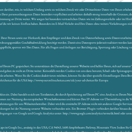
tionen darüber, wie, in welchem Umfang sowie zu welchem Zweck wir oder Drittanbieter Daten von Ihnen erheb
Ihrer personenbezogenen Daten besonders verpflichtet und arbeiten deshalb streng innerhalb der Grenzen, die
ustimmung an Dritte weiter. Wir sorgen bei besonders vertraulichen Daten wie im Zahlungsverkehr oder im Hinb
 auf die wir keinen Einfluss haben. Besonders im E-Mail-Verkehr sind Ihre Daten ohne weitere Vorkehrungen ni
 zu Ihrer Person sowie zur Herkunft, dem Empfänger und dem Zweck von Datenerhebung sowie Datenverarbeitun
rdnungsgemäßen Geschäftsabwicklung benötigt werden. Damit eine Datensperre jederzeit realisiert werden kan
erungspflicht, sperren wir Ihre Daten. Für alle Fragen und Anliegen zur Berichtigung, Sperrung oder Löschung
 Ihrem PC gespeichert. Sie unterstützen die Darstellung unserer Webseite und helfen Ihnen, sich auf unserer 
d geben sie nicht an Dritte weiter. Keinesfalls werden Cookies von uns dazu benutzt, Schad- oder Spionagep
 arbeiten. Wenn Sie die Cookies deaktivieren möchten, können Sie das über spezielle Einstellungen Ihres Br
fo/choices für die USA http://www.youronlinechoices.com/uk/your-ad-choices für Europa
kies ein. Dabei handelt es sich um Textdateien, die durch Speicherung auf Ihrem PC eine Analyse zu Ihrem Nut
ommen zur Nutzung des europäischen Wirtschaftsraumes und kürzen Ihre IP-Adresse vor Übermittlung in die Ve
stleistungen für uns Webseitenbetreiber. Dabei wird die ermittelte IP-Adresse nicht mit anderen Google-Ser
kungen bei der Nutzung unserer Webseite verbunden sein. Ein Browser-Plugin verhindert darüber hinaus die 
dingungen von Google und Google Analytics unter: http://www.google.com/analytics/terms/de.html oder unter 
 Maps ist Google Inc., ansässig in den USA, CA 94043, 1600 Amphitheatre Parkway, Mountain View. Indem Sie