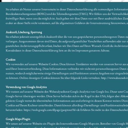
Sie erhalten als Nutzer unserer Internetseite in dieser Datenschutzerklärung alle notwendigen Informa
Bundesdatenschutzgesetzes (BDSG) und des Telemediengesetzes (TMG). Wir fühlen uns der Vertraulichkeit 
freiwilliger Basis, wenn uns das möglich ist. Auch geben wir diese Daten nur mit Ihrer ausdrücklichen Z
es aber an dieser Stelle nicht versäumen, auf die allgemeinen Gefahren der Internetnutzung hinzuweisen,
Auskunft, Löschung, Sperrung
Sie erhalten jederzeit unentgeltlich Auskunft über die von uns gespeicherten personenbezogenen Daten
verlangen. Ausgenommen davon sind Daten, die aufgrund gesetzlicher Vorschriften aufbewahrt oder zur o
gesetzlichen Archivierungspflicht erfasst, löschen wir Ihre Daten auf Ihren Wunsch. Greift die Archivi
Kontaktdaten in dieser Datenschutzerklärung bzw. an die im Impressum genannte Adresse.
Cookies
Wir verwenden auf unserer Webseite Cookies. Diese kleinen Textdateien werden von unserem Server aus auf
und Ihrer Internetverbindung. Diese Informationen verbinden wir nicht mit personenbezogenen Daten un
nutzen, wodurch möglicherweise einige Darstellungen und Funktionen unseres Angebots nur eingeschränkt
zu können. Online-Anzeigen-Cookies können Sie über folgende Links verwalten: http://www.aboutads.in
Verwendung von Google Analytics
Wir nutzen auf unserer Webseite den Webanalysedienst Google Analytics von Google Inc. Dieser setzt Coo
Google-Server übertragen werden. Diese Server befinden sich in der Regel in den USA, folgen aber Abk
gekürzt. Google wertet die übermittelten Informationen aus und erbringt in diesem Kontext weitere Dien
Cookies auf Ihrem Rechner unterbinden. Damit können allerdings Darstellungs- und Funktionseinschrän
herunterladen: https://tools.google.com/dlpage/gaoptout?hl=de Erfahren Sie mehr zu den Datenschutzbe
Google Maps Plugin
Wir setzen auf unserer Webseite ein Plugin des Internetdienstes Google Maps ein. Betreiber von Google