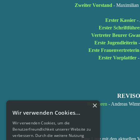
Zweiter Vorstand
-
Maximilian
Erster Kassier
-
Erster Schriftführe
Vertreter Beurer Gwa
Erste Jugendleiterin
Erste Frauenvertreterin
Erster Vorplattler
-
REVIS
×
Revisoren
- Andreas Wimm
Wir verwenden Cookies...
Wir verwenden Cookies, um die
Benutzerfreundlichkeit unserer Website zu
verbessern. Durch die weitere Nutzung
Eine Liste mit den aktuellen