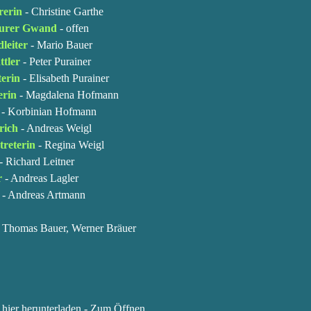
rerin
- Christine Garthe
eurer Gwand
- offen
leiter
-
Mario Bauer
ttler
-
Peter Purainer
terin
- Elisabeth Purainer
erin
- Magdalena Hofmann
- Korbinian Hofmann
rich
- Andreas Weigl
treterin
-
Regina Weigl
- Richard Leitner
r
- Andreas Lagler
- Andreas Artmann
, Thomas Bauer, Werner Bräuer
 hier herunterladen - Zum Öffnen