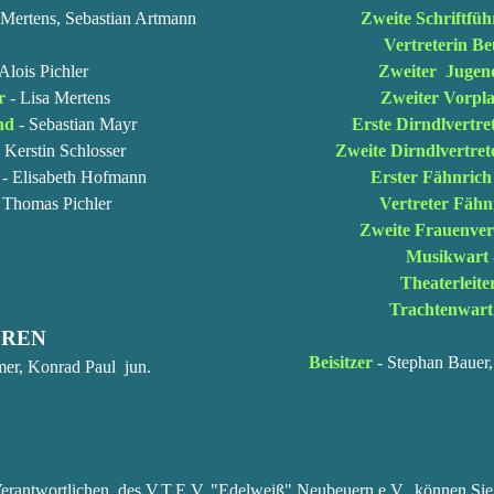
 Mertens,
Sebastian Artmann
Zweite Schriftfüh
Vertreterin B
Alois Pichler
Zweiter Jugend
r
-
Lisa Mertens
Zweiter Vorpla
nd
-
Sebastian Mayr
Erste Dirndlvertre
- Kerstin Schlosser
Zweite Dirndlvertret
- Elisabeth Hofmann
Erster Fähnrich
 Thomas Pichler
Vertreter Fähn
Zweite Frauenver
Musikwart
Theaterleite
Trachtenwart
OREN
Beisitzer
- Stephan Bauer
er, Konrad Paul jun.
 Verantwortlichen des V.T.E.V. "Edelweiß" Neubeuern e.V. können Sie