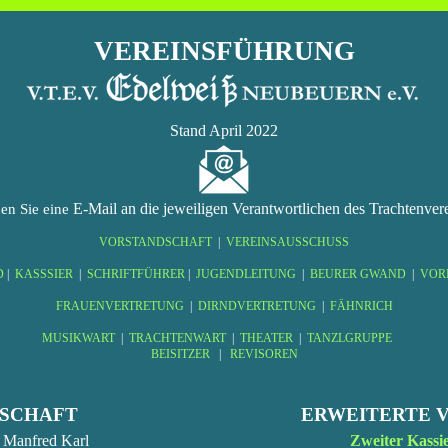
VEREINSFÜHRUNG
Stand April 2022
E-Mail an die jeweiligen Verantwortlichen des Trachtenver
en Sie eine
VORSTANDSCHAFT
|
VEREINSAUSSCHUSS
D
|
KASSSIER
|
SCHRIFTFÜHRER
|
JUGENDLEITUNG
|
BEURER GWAND
|
VOR
FRAUENVERTRETUNG
|
DIRNDVERTRETUNG
|
FÄHNRICH
MUSIKWART
|
TRACHTENWART
|
THEATER
|
TANZLGRUPPE
BEISITZER
|
REVISOREN
SCHAFT
ERWEITERTE 
 Manfred Karl
Zweiter Kassi